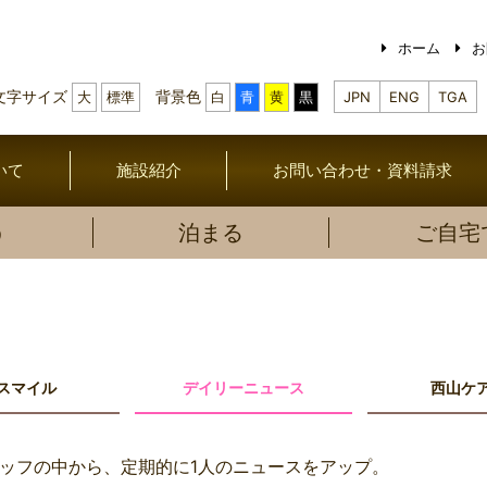
ホーム
お
文字サイズ
背景色
大
標準
白
青
黄
黒
JPN
ENG
TGA
いて
施設紹介
お問い合わせ・資料請求
う
泊まる
ご自宅
スマイル
デイリーニュース
西山ケ
ッフの中から、定期的に1人のニュースをアップ。