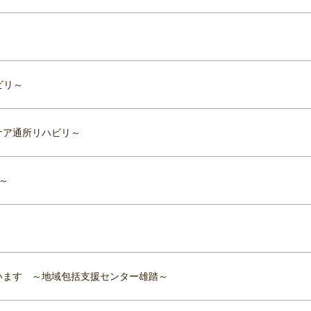
ビリ～
ケア通所リハビリ～
～
います ～地域包括支援センター雄踏～