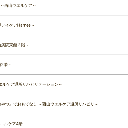
 ～西山ウエルケア～
イケアHarnes～
山病院東館３階～
2階～
エルケア通所リハビリテーション～
やつ』でおもてなし ～西山ウエルケア通所リハビリ～
エルケア4階～