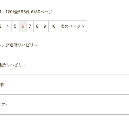
01～120/全595件 6/30ページ
3
4
5
6
7
8
9
10
次のページ >
シング通所リハビリ～
通所リハビリ～
階～
ケア～