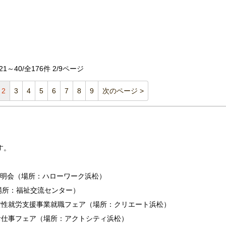
21～40/全176件 2/9ページ
2
3
4
5
6
7
8
9
次のページ >
す。
会社説明会（場所：ハローワーク浜松）
会（場所：福祉交流センター）
浜松市女性就労支援事業就職フェア（場所：クリエート浜松）
護のお仕事フェア（場所：アクトシティ浜松）