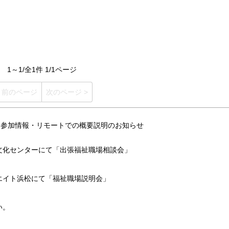
1～1/全1件 1/1ページ
< 前のページ
次のページ >
ント参加情報・リモートでの概要説明のお知らせ
化センターにて「出張福祉職場相談会」
イト浜松にて「福祉職場説明会」
い。