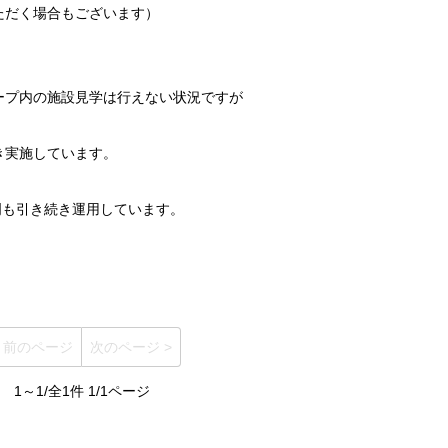
ただく場合もございます）
ープ内の施設見学は行えない状況ですが
き実施しています。
明も引き続き運用しています。
< 前のページ
次のページ >
1～1/全1件 1/1ページ