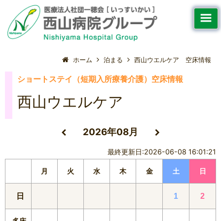
ホーム
泊まる
西山ウエルケア 空床情報
ショートステイ（短期入所療養介護）空床情報
西山ウエルケア
2026年08月
最終更新日:2026-06-08 16:01:21
月
火
水
木
金
土
日
日
1
2
多床