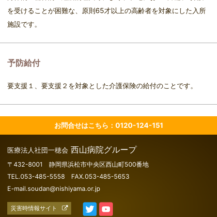
を受けることが困難な、原則65才以上の高齢者を対象にした入所
施設です。
予防給付
要支援１、要支援２を対象とした介護保険の給付のことです。
お問合せはこちら：0120-124-151
西山病院グループ
医療法人社団一穂会
〒432-8001 静岡県浜松市中央区西山町500番地
TEL.053-485-5558 FAX.053-485-5653
E-mail.soudan@nishiyama.or.jp
災害時情報サイト